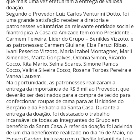
que mais uma vez efetuaram a entrega de valiosa
doação.
Segundo o Provedor Luiz Carlos Venturini Dotto, foi
uma grande satisfação receber a diretoria e
patronesses voluntárias da relevante entidade social e
filantrópica. A Casa da Amizade tem como Presidente –
Carmem Teixeira, Líder do Grupo – Benildes Vizzoto, e
as patronesses: Carmem Giuliane, Elza Peruzi Ribas,
Ivani Peserico Vizzoto, Maria Izabel Montagner, Marli
Ximendes, Marta Gonçalves, Odonia Simon, Ricardo
Cocco, Rita Mario, Selma Soares, Simone Ramos
Cocco, Valiria Silveira Cocco, Rosana Torbes Pereira e
Vanea Lauxem.
Na oportunidade, as patronesses realizaram a
entrega da importância de R$ 3 mil ao Provedor, que
deverão ser destinados para a compra de tecido para
confeccionar roupas de cama para as Unidades do
Berçário e da Pediatria da Santa Casa. Durante a
entrega da doação, foi destacado o trabalho
incansável de todas as integrantes do Grupo em
benefício da Santa Casa. A referida doação foi advinda
de um chá beneficente realizado no dia 16 de Maio, no
Espaço Garden, inclusive com o Desfile Infantil da Loja