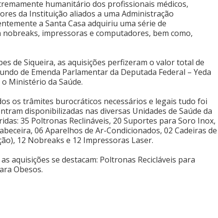
remamente humanitário dos profissionais médicos,
es da Instituição aliados a uma Administração
entemente a Santa Casa adquiriu uma série de
 nobreaks, impressoras e computadores, bem como,
s de Siqueira, as aquisições perfizeram o valor total de
oriundo de Emenda Parlamentar da Deputada Federal – Yeda
 o Ministério da Saúde.
s os trâmites burocráticos necessários e legais tudo foi
ontram disponibilizadas nas diversas Unidades de Saúde da
ridas: 35 Poltronas Reclináveis, 20 Suportes para Soro Inox,
beceira, 06 Aparelhos de Ar-Condicionados, 02 Cadeiras de
ção), 12 Nobreaks e 12 Impressoras Laser.
 as aquisições se destacam: Poltronas Recicláveis para
ara Obesos.